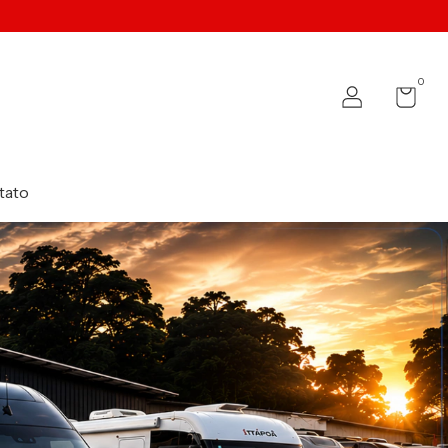
0
tato